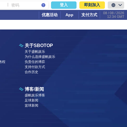
|
即刻加入
登入
08 / 08 / 2026
优惠活动
App
支付方式
12:34 GMT
关于SBOTOP
关于盛帆娱乐
为什么选择盛帆娱乐
教程
负责任的博弈
支持付款方式
合作历史
博客/新闻
盛帆娱乐博客
足球新闻
篮球新闻